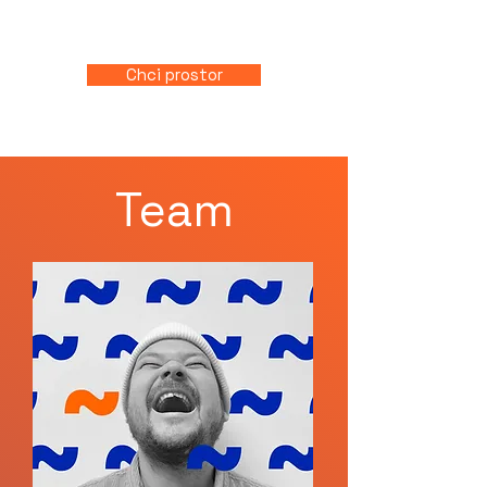
tvorby.​Prostor Dimenze může být
místem realizace i vašeho projektu.
Chci prostor
Team