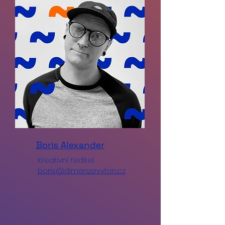
Boris Alexander
Kreativní ředitel
boris@dimenzevyton.cz