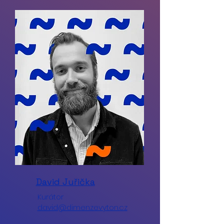
David Juřička
Kurátor
david@dimenzevyton.cz