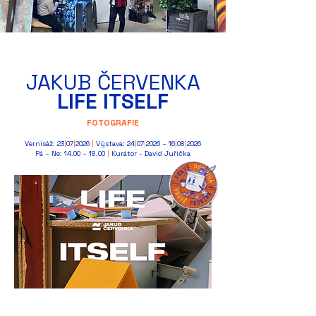
JAKUB ČERVENKA
LIFE ITSELF
FOTOGRAFIE
Vernisáž: 23
|
07
|
2026
|
Výstava: 24
|
07
|
2026 – 16
|
08
|
2026
Pá – Ne: 14.00 – 18.00
|
Kurátor - David Juřička